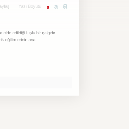
a
a
a
ylaş
Yazı Boyutu
elde edildiği tuşlu bir çalgıdır.
k eğitimlerinin ana