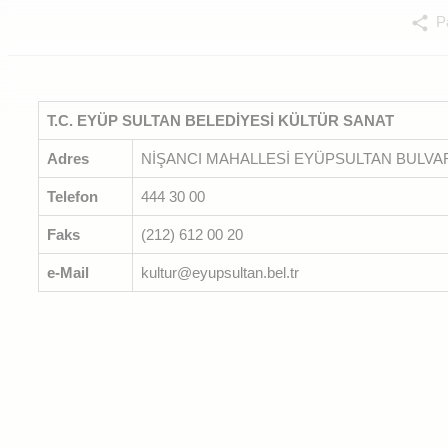
Pa
T.C. EYÜP SULTAN BELEDİYESİ KÜLTÜR SANAT
Adres
NİŞANCI MAHALLESİ EYÜPSULTAN BULVAR
Telefon
444 30 00
Faks
(212) 612 00 20
e-Mail
kultur@eyupsultan.bel.tr