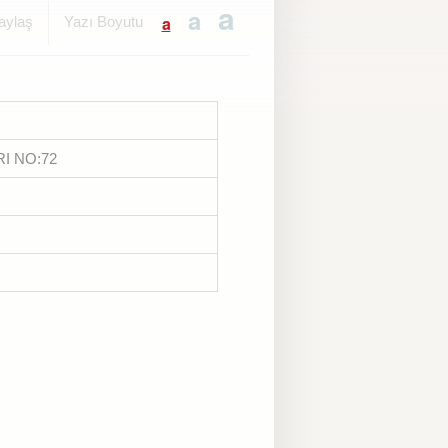
a
a
a
ylaş
Yazı Boyutu
I NO:72