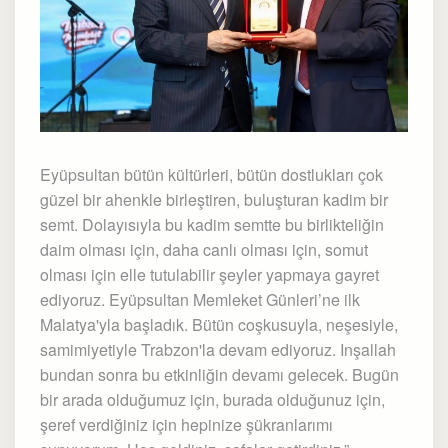
Eyüpsultan bütün kültürleri, bütün dostlukları çok
güzel bir ahenkle birleştiren, buluşturan kadim bir
semt. Dolayısıyla bu kadim semtte bu birlikteliğin
daim olması için, daha canlı olması için, somut
olması için elle tutulabilir şeyler yapmaya gayret
ediyoruz. Eyüpsultan Memleket Günleri’ne ilk
Malatya'yla başladık. Bütün coşkusuyla, neşesiyle,
samimiyetiyle Trabzon'la devam ediyoruz. Inşallah
bundan sonra bu etkinliğin devamı gelecek. Bugün
bir arada olduğumuz için, burada olduğunuz için,
şeref verdiğiniz için hepinize şükranlarımı