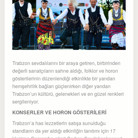
Trabzon sevdalılarını bir araya getiren, birbirinden
değerli sanatçıların sahne aldığı, folklor ve horon
gösterilerinin düzenlendiği etkinlikte bir yandan
hemşehrilik bağları güçlenirken diğer yandan
Trabzon’un kültürü, gelenekleri ve en güzel renkleri
sergileniyor.
KONSERLER VE HORON GÖSTERİLERİ
Trabzon’a has lezzetlerin satışa sunulduğu
standların da yer aldığı etkinliğin tanıtımı için 17