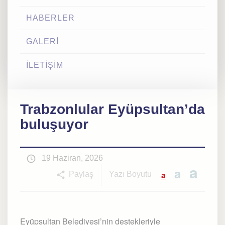
HABERLER
GALERİ
İLETİŞİM
Trabzonlular Eyüpsultan’da
buluşuyor
19 Haziran, 2026
a
a
a
Paylaş
Yazı Boyutu
Eyüpsultan Belediyesi’nin destekleriyle