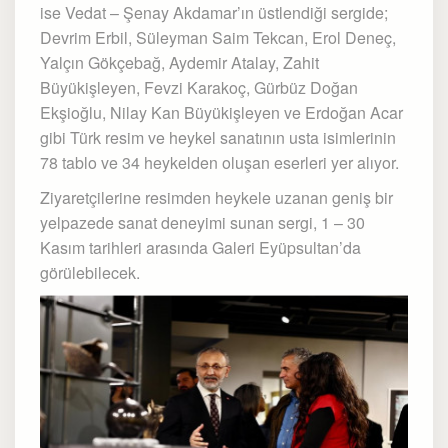
ise Vedat – Şenay Akdamar’ın üstlendiği sergide;
Devrim Erbil, Süleyman Saim Tekcan, Erol Deneç,
Yalçın Gökçebağ, Aydemir Atalay, Zahit
Büyükişleyen, Fevzi Karakoç, Gürbüz Doğan
Ekşioğlu, Nilay Kan Büyükişleyen ve Erdoğan Acar
gibi Türk resim ve heykel sanatının usta isimlerinin
78 tablo ve 34 heykelden oluşan eserleri yer alıyor.
Ziyaretçilerine resimden heykele uzanan geniş bir
yelpazede sanat deneyimi sunan sergi, 1 – 30
Kasım tarihleri arasında Galeri Eyüpsultan’da
görülebilecek.