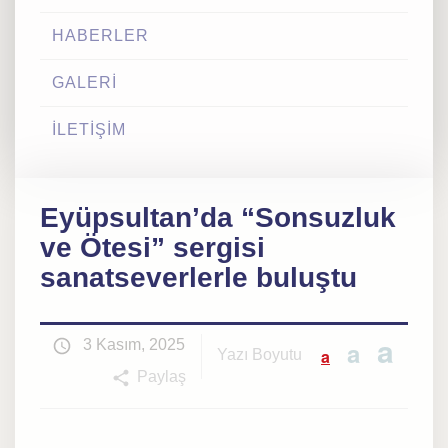
HABERLER
GALERİ
İLETİŞİM
Eyüpsultan’da “Sonsuzluk
ve Ötesi” sergisi
sanatseverlerle buluştu
a
3 Kasım, 2025
a
a
Yazı Boyutu
Paylaş