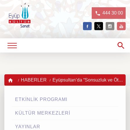
444 30 00
HABERLER
Eyüpsultan’da “Sonsuzluk ve Ötesi” sergisi sanatseverlerle buluştu
ETKİNLİK PROGRAMI
KÜLTÜR MERKEZLERİ
YAYINLAR