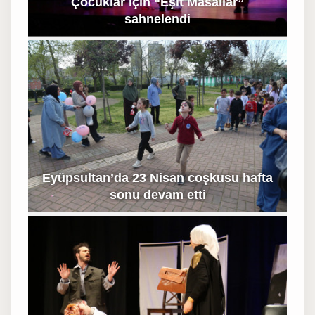
Çocuklar için “Eşit Masallar”
sahnelendi
Eyüpsultan’da 23 Nisan coşkusu hafta
sonu devam etti