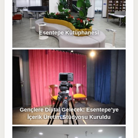
Esentepe Kütüphanesi
Gençlere Dijital Gelecek: Esentepe’ye
İçerik Üretim Stüdyosu Kuruldu