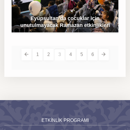
Eyüpsultan’da çocuklar için
unutulmayacak Ramazan etkinlikleri
1
2
3
4
5
6
ETKİNLİK PROGRAMI