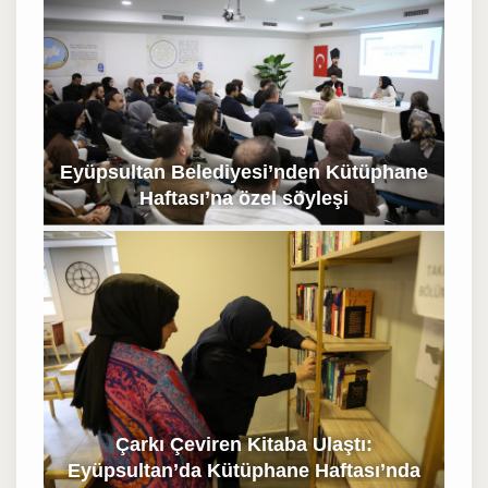
Eyüpsultan Belediyesi’nden Kütüphane
Haftası’na özel söyleşi
Çarkı Çeviren Kitaba Ulaştı:
Eyüpsultan’da Kütüphane Haftası’nda