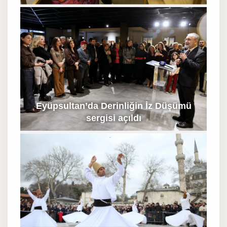
renkli etkinlik
Eyüpsultan’da Derinliğin İz Düşümü
sergisi açıldı