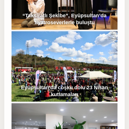
“Taksiratlı Şekibe”, Eyüpsultan’da
tiyatroseverlerle buluştu
Eyüpsultan’da coşku dolu 23 Nisan
kutlamaları