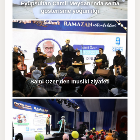
Eyüpsultan Camii Meydanı’nda sema
gösterisine yoğun ilgi
Sami Özer’den musiki ziyafeti