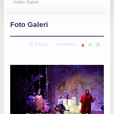
Video Galeri
Foto Galeri
a
a
a
Paylaş
Yazı Boyutu