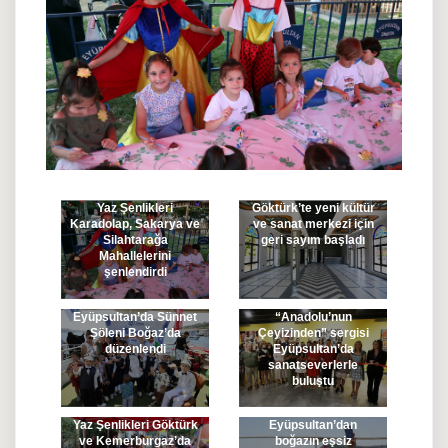
Yaz Şenlikleri
Göktürk’te yeni kültür
Karadolap, Sakarya ve
ve sanat merkezi için
Silahtarağa
geri sayım başladı
Mahallelerini
şenlendirdi
Eyüpsultan’da Sünnet
“Anadolu’nun
Şöleni Boğaz’da
Çeyizinden” sergisi
düzenlendi
Eyüpsultan’da
sanatseverlerle
buluştu
Yaz Şenlikleri Göktürk
Eyüpsultan’dan
ve Kemerburgaz’da
boğazın eşsiz