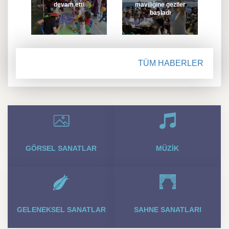
devam etti
maviliğine geziler
başladı
TÜM HABERLER
GÖRSEL SANATLAR
MÜZIK
GELENEKSEL SANATLAR
SAHNE SANATLARI